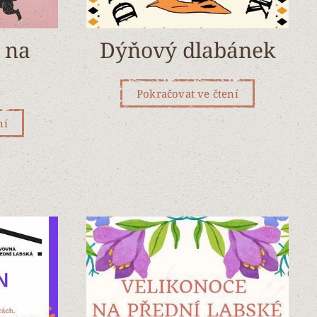
 na
Dýňový dlabánek
Pokračovat ve čtení
ní