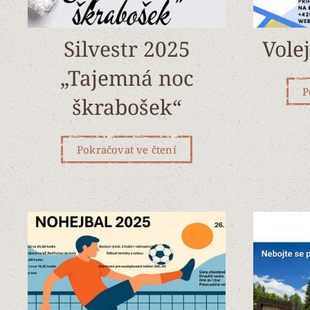
Silvestr 2025
Vole
„Tajemná noc
P
škrabošek“
Pokračovat ve čtení