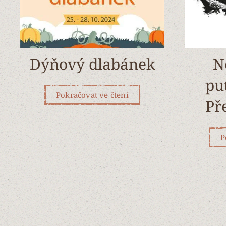
Dýňový dlabánek
N
pu
Pokračovat ve čtení
Př
P