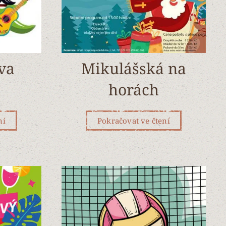
iva
Mikulášská na
horách
ní
Pokračovat ve čtení