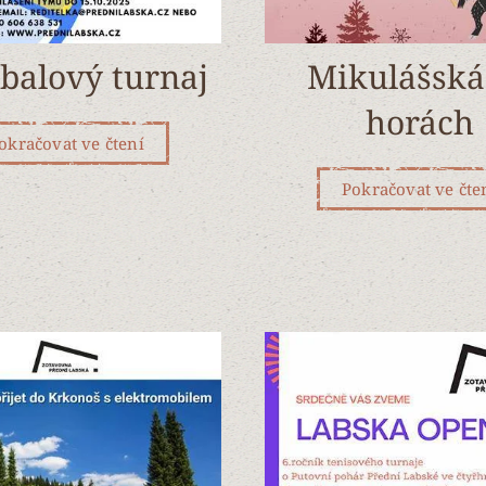
jbalový turnaj
Mikulášská
horách
okračovat ve čtení
Pokračovat ve čte