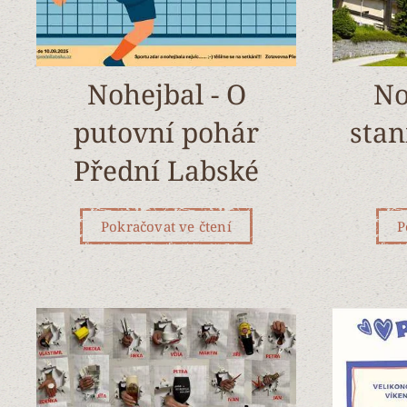
Nohejbal - O
No
putovní pohár
stan
Přední Labské
Pokračovat ve čtení
P