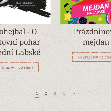
ohejbal - O
Prázdnino
tovní pohár
mejdan
ední Labské
Pokračovat ve čte
okračovat ve čtení
1
2
3
4