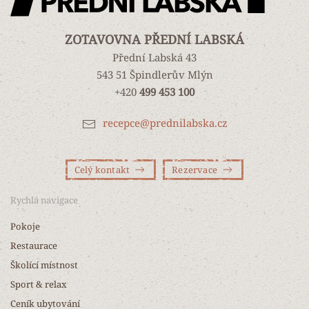
ZOTAVOVNA PŘEDNÍ LABSKÁ
Přední Labská 43
543 51 Špindlerův Mlýn
+420
499 453 100
recepce@prednilabska.cz
Celý kontakt
Rezervace
Rychlá navigace
Pokoje
Restaurace
Školící místnost
Sport & relax
Ceník ubytování