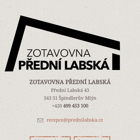
ZOTAVOVNA PŘEDNÍ LABSKÁ
Přední Labská 43
543 51 Špindlerův Mlýn
+420
499 453 100
recepce@prednilabska.cz