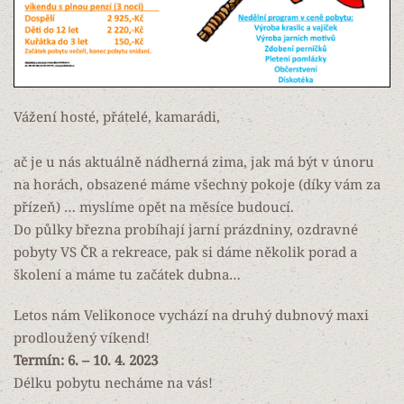
Vážení hosté, přátelé, kamarádi,
ač je u nás aktuálně nádherná zima, jak má být v únoru
na horách, obsazené máme všechny pokoje (díky vám za
přízeň) … myslíme opět na měsíce budoucí.
Do půlky března probíhají jarní prázdniny, ozdravné
pobyty VS ČR a rekreace, pak si dáme několik porad a
školení a máme tu začátek dubna…
Letos nám Velikonoce vychází na druhý dubnový maxi
prodloužený víkend!
Termín: 6. – 10. 4. 2023
Délku pobytu necháme na vás!