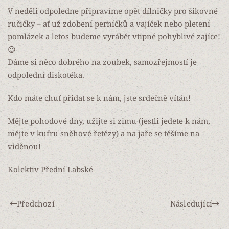
V neděli odpoledne připravíme opět dílničky pro šikovné
ručičky – ať už zdobení perníčků a vajíček nebo pletení
pomlázek a letos budeme vyrábět vtipné pohyblivé zajíce!
😉
Dáme si něco dobrého na zoubek, samozřejmostí je
odpolední diskotéka.
Kdo máte chuť přidat se k nám, jste srdečně vítán!
Mějte pohodové dny, užijte si zimu (jestli jedete k nám,
mějte v kufru sněhové řetězy) a na jaře se těšíme na
viděnou!
Kolektiv Přední Labské
Předchozí
Následující