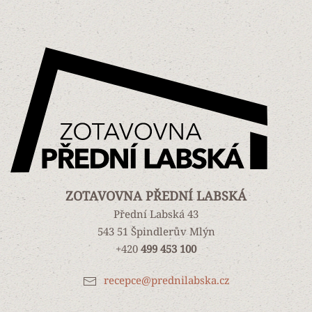
ZOTAVOVNA PŘEDNÍ LABSKÁ
Přední Labská 43
543 51 Špindlerův Mlýn
+420
499 453 100
recepce@prednilabska.cz