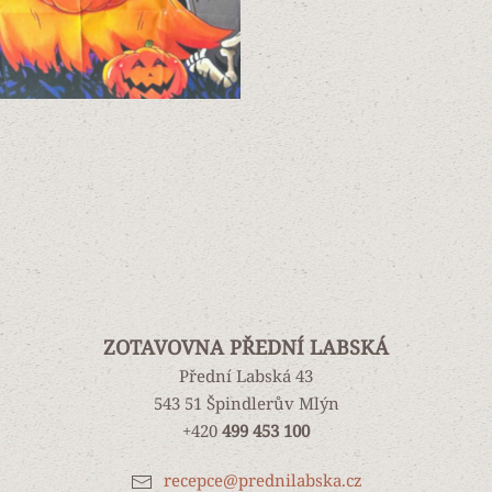
ZOTAVOVNA PŘEDNÍ LABSKÁ
Přední Labská 43
543 51 Špindlerův Mlýn
+420
499 453 100
recepce@prednilabska.cz