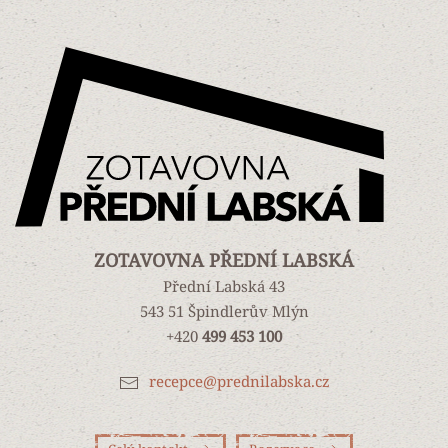
ZOTAVOVNA PŘEDNÍ LABSKÁ
Přední Labská 43
543 51 Špindlerův Mlýn
+420
499 453 100
recepce@prednilabska.cz