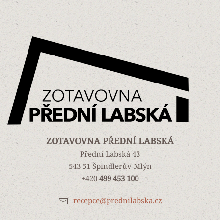
ZOTAVOVNA PŘEDNÍ LABSKÁ
Přední Labská 43
543 51 Špindlerův Mlýn
+420
499 453 100
recepce@prednilabska.cz