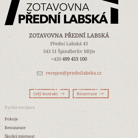
ZOTAVOVNA PŘEDNÍ LABSKÁ
Přední Labská 43
543 51 Špindlerův Mlýn
+420
499 453 100
recepce@prednilabska.cz
Celý kontakt
Rezervace
Rychlá navigace
Pokoje
Restaurace
Školící místnost